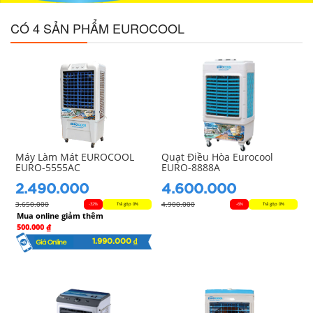
CÓ 4 SẢN PHẨM EUROCOOL
Máy Làm Mát EUROCOOL
Quạt Điều Hòa Eurocool
EURO-5555AC
EURO-8888A
2.490.000
4.600.000
3.650.000
4.900.000
-32%
Trả góp 0%
-6%
Trả góp 0%
Mua online giảm thêm
500.000 ₫
1.990.000 ₫