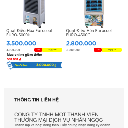
Quạt Điều Hòa Eurocool
Quạt Điều Hòa Eurocool
EURO-5000k
EURO-4500G
3.500.000
2.800.000
3.900.000
3.200.000
-10%
Trả góp 0%
-13%
Trả góp 0%
Mua online giảm thêm
500.000 ₫
3.000.000 ₫
THÔNG TIN LIÊN HỆ
CÔNG TY TNHH MỘT THÀNH VIÊN
THƯƠNG MẠI DỊCH VỤ NHÂN NGỌC
Thành lập và hoạt động theo Giấy chứng nhận đăng ký doanh