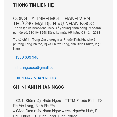
THÔNG TIN LIÊN HỆ
CÔNG TY TNHH MỘT THÀNH VIÊN
THƯƠNG MẠI DỊCH VỤ NHÂN NGỌC
Thành lập và hoạt động theo Giấy chứng nhận đăng ký doanh
nghiệp số: 3801043258 Đăng ký ngày 05 tháng 03 năm 2013.
Trụ sở chính: Trung tâm thương mại Phước Bình, khu phố 6,
phường Long Phước, thị xã Phước Long, tỉnh Bình Phước, Việt
Nam
1900 633 940
nhanngocpb@gmail.com
ĐIỆN MÁY NHÂN NGỌC
CHI NHÁNH NHÂN NGỌC
+ CN1: Điện máy Nhân Ngọc – TTTM Phước Bình, TX
Phước Long, Bình Phước
+ CN2: Điện máy Nhân Ngọc – 252 Nguyễn Huệ, P.
Phú Thịnh, TX. Bình Long, Bình Phước