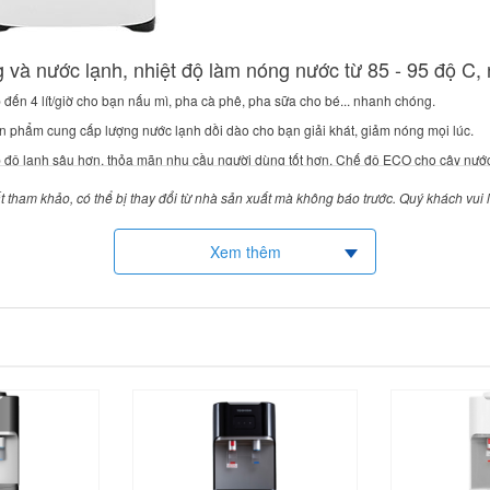
và nước lạnh, nhiệt độ làm nóng nước từ 85 - 95 độ C, n
đến 4 lít/giờ cho bạn nấu mì, pha cà phê, pha sữa cho bé... nhanh chóng.
, sản phẩm cung cấp lượng nước lạnh dồi dào cho bạn giải khát, giảm nóng mọi lúc.
độ lạnh sâu hơn, thỏa mãn nhu cầu người dùng tốt hơn. Chế độ ECO cho cây nước 
 rỉ sét, độ bền cao, an toàn với sức khỏe người dùng.
t tham khảo, có thể bị thay đổi từ nhà sản xuất mà không báo trước. Quý khách vui
Xem thêm