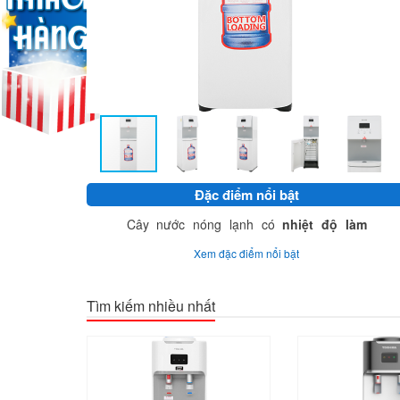
Đặc điểm nổi bật
Cây nước nóng lạnh có
nhiệt độ làm
nóng 85 - 95 độ C, nhiệt độ làm lạnh từ
Xem đặc điểm nổi bật
5 - 10 độ C
.
Số lít nước nóng 4 lít/giờ, số lít nước lạnh
2.5 lít/giờ.
Tìm kiếm nhiều nhất
Có 3 chế độ nước nóng, nước bình
thường và nước lạnh, đáp ứng nhu cầu
nước của mọi người.
Thiết kế
khóa chức năng làm nước
nóng,
chế độ bảo vệ nhiệt kép tăng độ