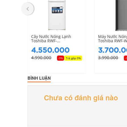
 Nóng
Cây Nước Nóng Lạnh
Máy Nước Nón
 Daiko
Toshiba RWF-
Toshiba RWF-
W1664RTV(W) Có Ngăn
(K1)
Làm Mát
0
4.550.000
3.700.
4.990.000
3.990.000
Trả góp 0%
-9%
Trả góp 0%
-
BÌNH LUẬN
Có 1 vòi nước rót cả nước nóng, nước th
Chưa có đánh giá nào