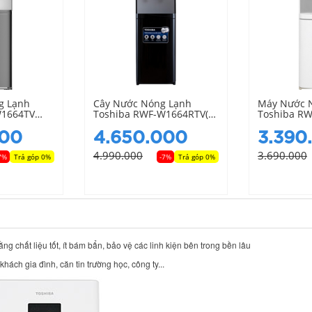
g Lạnh
Cây Nước Nóng Lạnh
Máy Nước 
W1664TV
Toshiba RWF-W1664RTV(K)
Toshiba R
Có Ngăn Làm Mát
(W1)
000
4.650.000
3.390
4.990.000
3.690.000
7%
Trả góp 0%
-7%
Trả góp 0%
 chất liệu tốt, ít bám bẩn, bảo vệ các linh kiện bên trong bền lâu
ách gia đình, căn tin trường học, công ty...