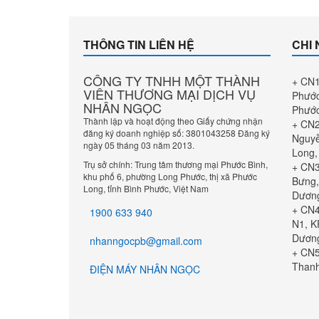
THÔNG TIN LIÊN HỆ
CHI
CÔNG TY TNHH MỘT THÀNH
+ CN1
VIÊN THƯƠNG MẠI DỊCH VỤ
Phước
NHÂN NGỌC
Phướ
Thành lập và hoạt động theo Giấy chứng nhận
+ CN2
đăng ký doanh nghiệp số: 3801043258 Đăng ký
Nguyễ
ngày 05 tháng 03 năm 2013.
Long,
Trụ sở chính: Trung tâm thương mại Phước Bình,
+ CN3
khu phố 6, phường Long Phước, thị xã Phước
Bưng,
Long, tỉnh Bình Phước, Việt Nam
Dươn
+ CN4
1900 633 940
N1, K
Dươn
nhanngocpb@gmail.com
+ CN5
Thanh
ĐIỆN MÁY NHÂN NGỌC