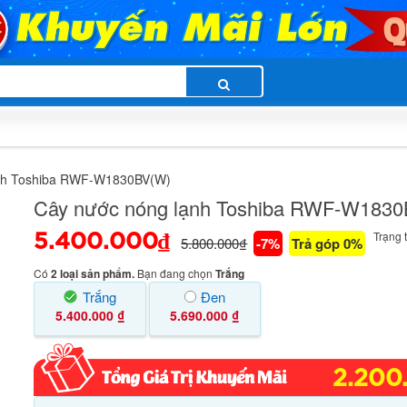
ạnh Toshiba RWF-W1830BV(W)
Cây nước nóng lạnh Toshiba RWF-W183
Trạng t
5.400.000₫
5.800.000₫
-7%
Trả góp 0%
Có
2 loại sản phẩm.
Bạn đang chọn
Trắng
Trắng
Đen
5.400.000 ₫
5.690.000 ₫
2.200