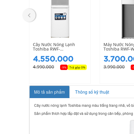
bền cho cây nước và sự an toàn cho
người dùng.
Đến từ thương hiệu nổi tiếng Nhật Bản
- Toshiba
, sản xuất tại Trung Quốc.
 Nóng
Cây Nước Nóng Lạnh
Máy Nước Nón
 Daiko
Toshiba RWF-
Toshiba RWF-
W1664RTV(W) Có Ngăn
(K1)
Làm Mát
0
4.550.000
3.700.
4.990.000
3.990.000
Trả góp 0%
-9%
Trả góp 0%
-
Mô tả sản phẩm
Thông số kỹ thuật
Cây nước nóng lạnh Toshiba mang màu trắng trang nhã, vỏ bằng
Sản phẩm thích hợp lắp đặt và sử dụng trong căn bếp, phòng kh