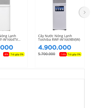
Nóng Lạnh
Cây Nước Nóng Lạnh
Cây Nư
WF-W1664TV
Toshiba RWF-W1669BV(W)
Toshib
.000
4.900.000
4.4
5.700.000
4.800.
-8%
Trả góp 0%
-14%
Trả góp 0%