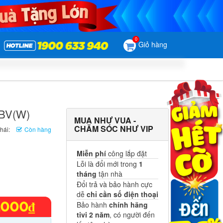
0
Giỏ hàng
0BV(W)
MUA NHƯ VUA -
CHĂM SÓC NHƯ VIP
hái:
Còn hàng
Miễn phí
công lắp đặt
Lỗi là đổi mới trong
1
tháng
tận nhà
Đổi trả và bảo hành cực
dễ
chỉ cần số điện thoại
Bảo hành
chính hãng
.000₫
tivi 2 năm
, có người đến