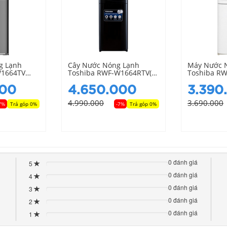
g Lạnh
Cây Nước Nóng Lạnh
Máy Nước 
W1664TV
Toshiba RWF-W1664RTV(K)
Toshiba R
Có Ngăn Làm Mát
(W1)
000
4.650.000
3.390
4.990.000
3.690.000
7%
Trả góp 0%
-7%
Trả góp 0%
ường và nước lạnh dễ dàng
0 đánh giá
5
80%
0 đánh giá
4
Complete
80%
(danger)
0 đánh giá
3
Complete
80%
(danger)
0 đánh giá
2
Complete
80%
(danger)
0 đánh giá
1
Complete
80%
(danger)
Complete