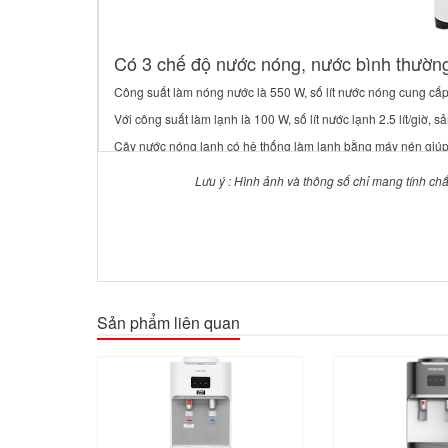
Có 3 chế độ nước nóng, nước bình thường 
Công suất làm nóng nước là 550 W, số lít nước nóng cung cấp 
Với công suất làm lạnh là 100 W, số lít nước lạnh 2.5 lít/giờ
Cây nước nóng lạnh có hệ thống làm lạnh bằng máy nén giúp 
Bình chứa nước được bằng inox 304 cao cấp, bóng sáng, chống
Lưu ý : Hình ảnh và thông số chỉ mang tính chấ
Sản phẩm liên quan