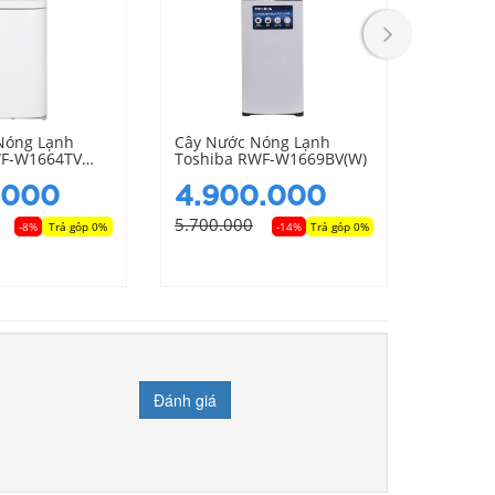
Nóng Lạnh
Cây Nước Nóng Lạnh
Cây Nư
WF-W1664TV
Toshiba RWF-W1669BV(W)
Toshib
.000
4.900.000
4.4
5.700.000
4.800.
-8%
Trả góp 0%
-14%
Trả góp 0%
Đánh giá