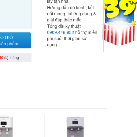
lấy tận nhà
Hướng dẫn dò kênh, kết
nối mạng, tải ứng dụng &
giải đáp thắc mắc.
Tổng đài kỹ thuật
0909.446.952
hỗ trợ miễn
O GIỎ
phí suốt thời gian sử
 sản phẩm
dụng.
40
đặt hàng