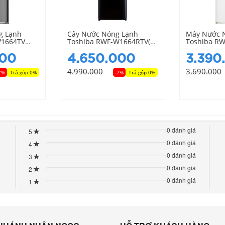
M
M
M
g Lạnh
Cây Nước Nóng Lạnh
Máy Nước 
M
W1664TV
Toshiba RWF-W1664RTV(K)
Toshiba R
M
Có Ngăn Làm Mát
(W1)
M
000
4.650.000
3.390
M
M
4.990.000
3.690.000
7%
Trả góp 0%
-7%
Trả góp 0%
M
M
M
M
M
M
0 đánh giá
5
M
80%
M
0 đánh giá
4
Complete
80%
(danger)
0 đánh giá
3
Complete
80%
(danger)
0 đánh giá
2
Complete
80%
(danger)
0 đánh giá
1
Complete
80%
(danger)
Complete
(danger)