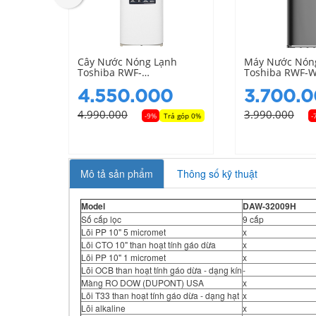
 Nóng
Cây Nước Nóng Lạnh
Máy Nước Nón
 Daiko
Toshiba RWF-
Toshiba RWF-
W1664RTV(W) Có Ngăn
(K1)
Làm Mát
0
4.550.000
3.700.
4.990.000
3.990.000
Trả góp 0%
-9%
Trả góp 0%
-
Mô tả sản phẩm
Thông số kỹ thuật
Model
DAW-32009H
Số cấp lọc
9 cấp
Lõi PP 10" 5 micromet
x
Lõi CTO 10" than hoạt tính gáo dừa
x
Lõi PP 10" 1 micromet
x
Lõi OCB than hoạt tính gáo dừa - dạng kín
-
Màng RO DOW (DUPONT) USA
x
Lõi T33 than hoạt tính gáo dừa - dạng hạt
x
Lõi alkaline
x