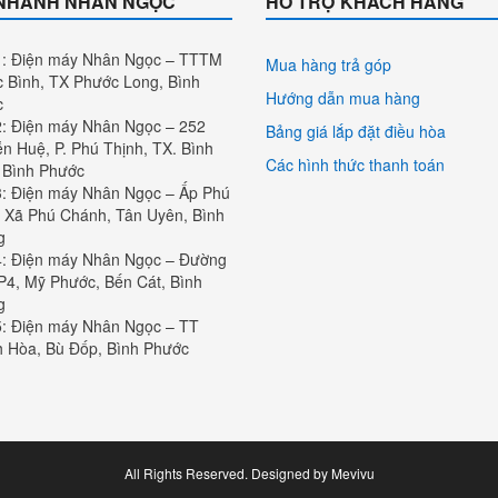
 NHÁNH NHÂN NGỌC
HỖ TRỢ KHÁCH HÀNG
: Điện máy Nhân Ngọc – TTTM
Mua hàng trả góp
 Bình, TX Phước Long, Bình
Hướng dẫn mua hàng
c
: Điện máy Nhân Ngọc – 252
Bảng giá lắp đặt điều hòa
n Huệ, P. Phú Thịnh, TX. Bình
Các hình thức thanh toán
 Bình Phước
: Điện máy Nhân Ngọc – Ấp Phú
 Xã Phú Chánh, Tân Uyên, Bình
g
: Điện máy Nhân Ngọc – Đường
P4, Mỹ Phước, Bến Cát, Bình
g
: Điện máy Nhân Ngọc – TT
 Hòa, Bù Đốp, Bình Phước
All Rights Reserved. Designed by Mevivu