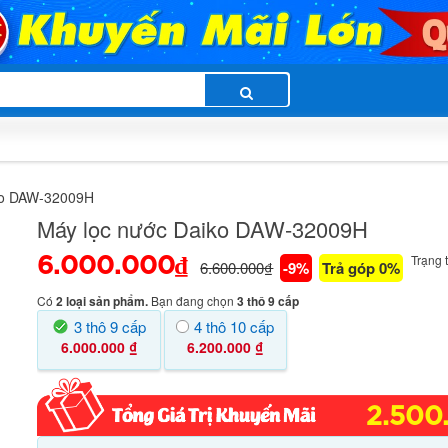
ko DAW-32009H
Máy lọc nước Daiko DAW-32009H
Trạng t
6.000.000₫
6.600.000₫
-9%
Trả góp 0%
Có
2 loại sản phẩm.
Bạn đang chọn
3 thô 9 cấp
3 thô 9 cấp
4 thô 10 cấp
6.000.000 ₫
6.200.000 ₫
2.500