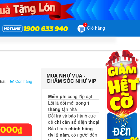
0
Giỏ hàng
MUA NHƯ VUA -
CHĂM SÓC NHƯ VIP
hái:
Còn hàng
Miễn phí
công lắp đặt
Lỗi là đổi mới trong
1
tháng
tận nhà
Đổi trả và bảo hành cực
dễ
chỉ cần số điện thoại
Bảo hành
chính hãng
.000₫
tivi 2 năm
, có người đến