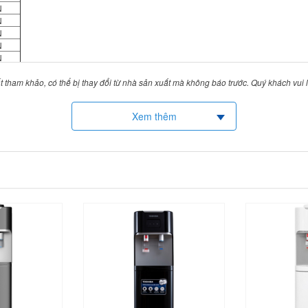
N
N
N
N
N
N
t tham khảo, có thể bị thay đổi từ nhà sản xuất mà không báo trước. Quý khách vui
N
N
N
Xem thêm
N
N
N
N
N
N
N
N
N
QUỐC
QUỐC
QUỐC
M
M
M
M