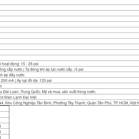
i hoạt động: 15 - 25 psi
hông cấp nước | Tự đóng khi áp lực nước cấp >5 psi
ình áp đầy nước
 250 mA | Áp lực tối đa: 120 psi
m
u Đài Loan, Trung Quốc, Mỹ và mua, sản xuất trong nước.
ơ Điện Lạnh Đại Việt
N4, Khu Công Nghiệp Tân Bình, Phường Tây Thạnh, Quận Tân Phú, TP. HCM, Việt
N
N
N