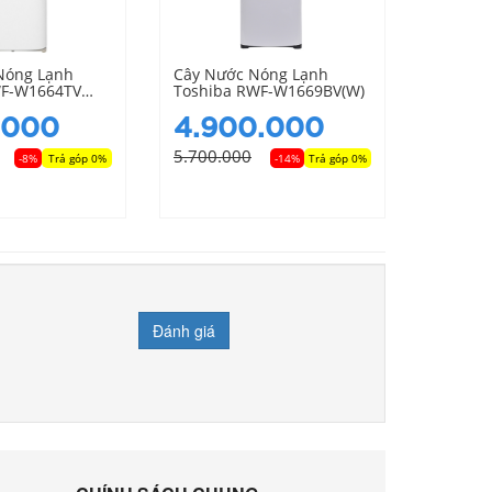
Nóng Lạnh
Cây Nước Nóng Lạnh
Cây Nư
WF-W1664TV
Toshiba RWF-W1669BV(W)
Toshib
.000
4.900.000
4.4
5.700.000
4.800.
-8%
Trả góp 0%
-14%
Trả góp 0%
Đánh giá