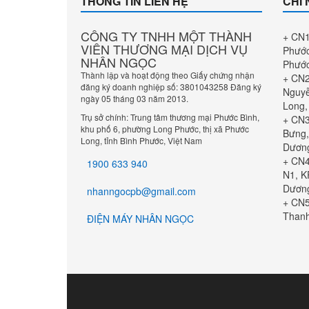
THÔNG TIN LIÊN HỆ
CHI
CÔNG TY TNHH MỘT THÀNH
+ CN1
VIÊN THƯƠNG MẠI DỊCH VỤ
Phước
NHÂN NGỌC
Phướ
Thành lập và hoạt động theo Giấy chứng nhận
+ CN2
đăng ký doanh nghiệp số: 3801043258 Đăng ký
Nguyễ
ngày 05 tháng 03 năm 2013.
Long,
Trụ sở chính: Trung tâm thương mại Phước Bình,
+ CN3
khu phố 6, phường Long Phước, thị xã Phước
Bưng,
Long, tỉnh Bình Phước, Việt Nam
Dươn
+ CN4
1900 633 940
N1, K
Dươn
nhanngocpb@gmail.com
+ CN5
Thanh
ĐIỆN MÁY NHÂN NGỌC