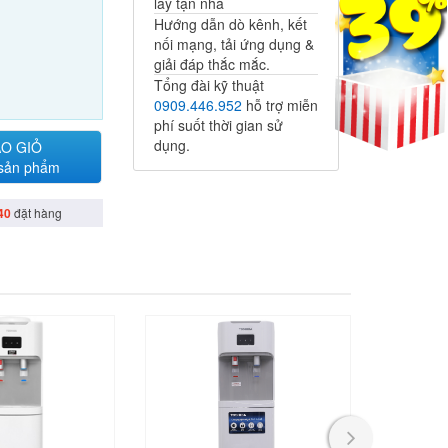
lấy tận nhà
Hướng dẫn dò kênh, kết
nối mạng, tải ứng dụng &
giải đáp thắc mắc.
Tổng đài kỹ thuật
0909.446.952
hỗ trợ miễn
phí suốt thời gian sử
dụng.
O GIỎ
 sản phẩm
40
đặt hàng