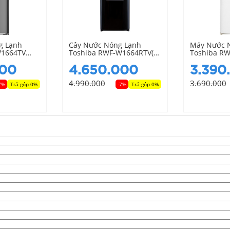
g Lạnh
Cây Nước Nóng Lạnh
Máy Nước 
W1664TV
Toshiba RWF-W1664RTV(K)
Toshiba R
Có Ngăn Làm Mát
(W1)
000
4.650.000
3.390
4.990.000
3.690.000
7%
Trả góp 0%
-7%
Trả góp 0%