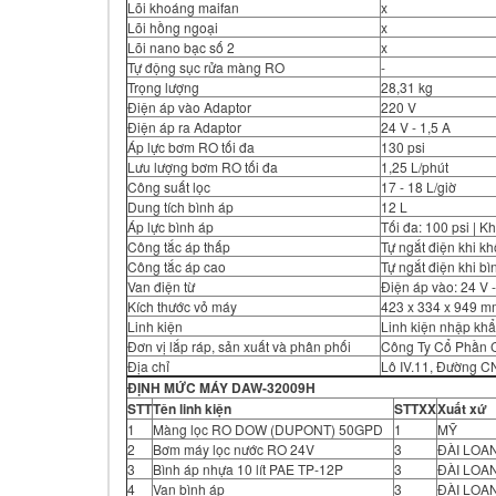
Lõi khoáng maifan
x
Lõi hồng ngoại
x
Lõi nano bạc số 2
x
Tự động sục rửa màng RO
-
Trọng lượng
28,31 kg
Điện áp vào Adaptor
220 V
Điện áp ra Adaptor
24 V - 1,5 A
Áp lực bơm RO tối đa
130 psi
Lưu lượng bơm RO tối đa
1,25 L/phút
Công suất lọc
17 - 18 L/giờ
Dung tích bình áp
12 L
Áp lực bình áp
Tối đa: 100 psi | Kh
Công tắc áp thấp
Tự ngắt điện khi k
Công tắc áp cao
Tự ngắt điện khi b
Van điện từ
Điện áp vào: 24 V -
Kích thước vỏ máy
423 x 334 x 949 m
Linh kiện
Linh kiện nhập khẩ
Đơn vị lắp ráp, sản xuất và phân phối
Công Ty Cổ Phần C
Địa chỉ
Lô IV.11, Đường C
ĐỊNH MỨC MÁY DAW-32009H
STT
Tên linh kiện
STTXX
Xuất xứ
1
Màng lọc RO DOW (DUPONT) 50GPD
1
MỸ
2
Bơm máy lọc nước RO 24V
3
ĐÀI LOA
3
Bình áp nhựa 10 lít PAE TP-12P
3
ĐÀI LOA
4
Van bình áp
3
ĐÀI LOA