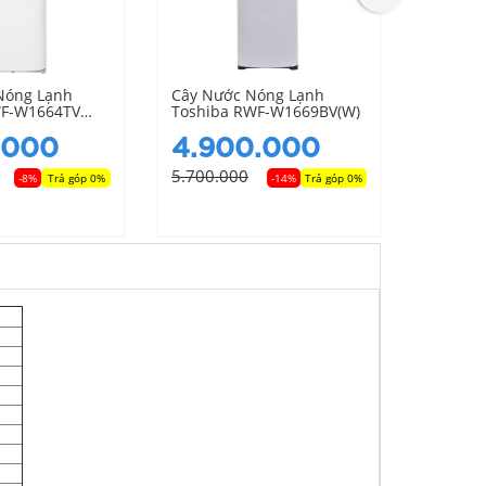
Nóng Lạnh
Cây Nước Nóng Lạnh
Cây Nư
WF-W1664TV
Toshiba RWF-W1669BV(W)
Toshib
.000
4.900.000
4.4
5.700.000
4.800.
-8%
Trả góp 0%
-14%
Trả góp 0%