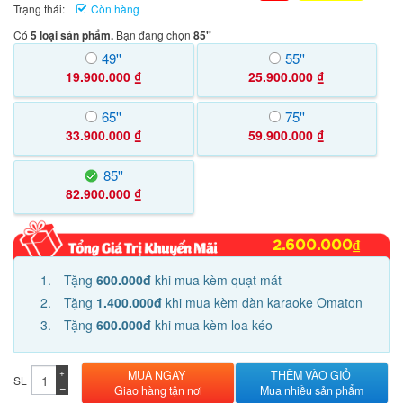
Trạng thái:
Còn hàng
Có
5 loại sản phẩm.
Bạn đang chọn
85''
49''
55''
19.900.000 ₫
25.900.000 ₫
65''
75''
33.900.000 ₫
59.900.000 ₫
85''
82.900.000 ₫
2.600.000₫
Tặng
600.000đ
khi mua kèm quạt mát
Tặng
1.400.000đ
khi mua kèm dàn karaoke Omaton
Tặng
600.000đ
khi mua kèm loa kéo
+
MUA NGAY
THÊM VÀO GIỎ
SL
−
Giao hàng tận nơi
Mua nhiều sản phẩm