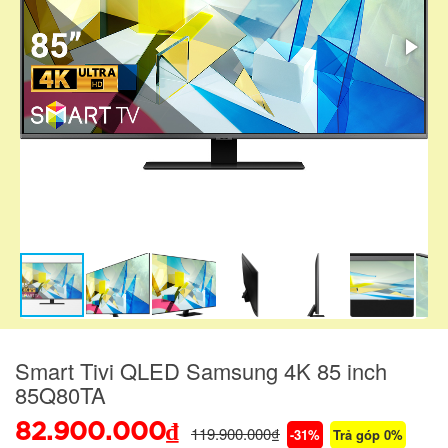
Smart Tivi QLED Samsung 4K 85 inch
85Q80TA
82.900.000₫
119.900.000₫
-31%
Trả góp 0%