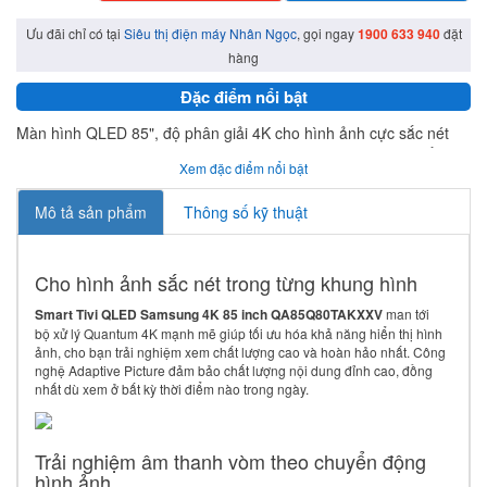
Ưu đãi chỉ có tại
Siêu thị điện máy Nhân Ngọc
, gọi ngay
1900 633 940
đặt
hàng
Đặc điểm nổi bật
Màn hình QLED 85", độ phân giải 4K cho hình ảnh cực sắc nét
Công nghệ Quantum HDR 1500 nits tái hiện tỉ mỉ từng chi tiết
Xem đặc điểm nổi bật
Bộ xử lý Quantum 4K Pro nâng cao chất lượng hình ảnh tối ưu
Thiết kế Q Stylish không viền 4 cạnh mang lại sự sang trọng
Mô tả sản phẩm
Thông số kỹ thuật
Direct Full Array 48, Wideview cho trải nghiệm xem hoàn hảo
Âm thanh OTS, AVA, 60W, 2.2 CH sống động và nổi bật
Tích hợp Google Assitant, kết nối Apple TV và AirPlay 2
Cho hình ảnh sắc nét trong từng khung hình
Smart Tivi QLED Samsung 4K 85 inch QA85Q80TAKXXV
man tới
bộ xử lý Quantum 4K mạnh mẽ giúp tối ưu hóa khả năng hiển thị hình
ảnh, cho bạn trải nghiệm xem chất lượng cao và hoàn hảo nhất. Công
nghệ Adaptive Picture đảm bảo chất lượng nội dung đỉnh cao, đồng
nhất dù xem ở bất kỳ thời điểm nào trong ngày.
Trải nghiệm âm thanh vòm theo chuyển động
hình ảnh