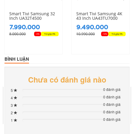
Smart Tivi Samsung 32
Smart Tivi Samsung 4K
Inch UA32T4500
43 Inch UA43TU7000
7.990.000
9.490.000
8.000.000
10.990.000
-0%
Trả góp 0%
-14%
Trả góp 0%
BÌNH LUẬN
Chưa có đánh giá nào
0 đánh giá
5
80%
0 đánh giá
4
Complete
80%
(danger)
0 đánh giá
3
Complete
80%
(danger)
0 đánh giá
2
Complete
80%
(danger)
0 đánh giá
1
Complete
80%
(danger)
Complete
(danger)