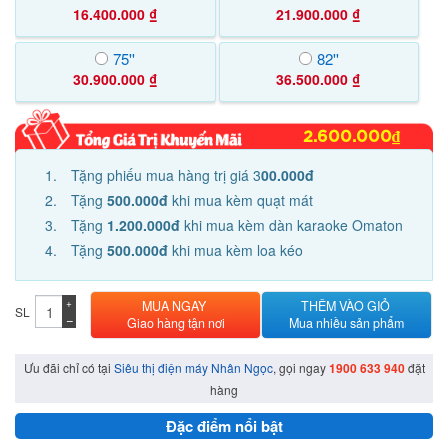
16.400.000 ₫
21.900.000 ₫
75''
82''
30.900.000 ₫
36.500.000 ₫
2.600.000₫
Tặng phiếu mua hàng trị giá 3
00.000đ
Tặng
500.000đ
khi mua kèm quạt mát
Tặng
1.200.000đ
khi mua kèm dàn karaoke Omaton
Tặng
500.000đ
khi mua kèm loa kéo
+
MUA NGAY
THÊM VÀO GIỎ
SL
−
Giao hàng tận nơi
Mua nhiều sản phẩm
Ưu đãi chỉ có tại
Siêu thị điện máy Nhân Ngọc
, gọi ngay
1900 633 940
đặt
hàng
Đặc điểm nổi bật