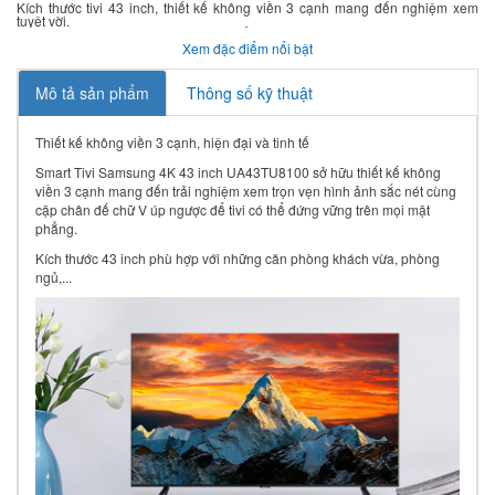
Kích thước tivi 43 inch, thiết kế không viền 3 cạnh mang đến nghiệm xem
tuyệt vời.
Hình ảnh độ phân giải Ultra HD 4K hiển thị rõ ràng và độ tương phản cao với
công nghệ HDR10+.
Xem đặc điểm nổi bật
Hình ảnh hiển thị nâng cao màu sắc chân thực hơn qua công nghệ Crystal
Display và công nghệ UHD Dimming.
Nâng chất lượng hình ảnh lên gần chuẩn 4K với bộ xử lý Crystal 4K.
Mô tả sản phẩm
Thông số kỹ thuật
Hệ điều hành Tizen OS có giao diện thân thiện và kho ứng dụng đa dạng.
Điều khiển tivi thông minh bằng điện thoại qua ứng dụng SmartThings.
Trình chiếu màn hình điện thoại lên tivi dễ dàng qua tính năng Tap View
và Airplay 2.
Thiết kế không viền 3 cạnh, hiện đại và tinh tế
Smart Tivi Samsung 4K 43 inch UA43TU8100 sở hữu thiết kế không
viền 3 cạnh mang đến trải nghiệm xem trọn vẹn hình ảnh sắc nét cùng
cặp chân đế chữ V úp ngược để tivi có thể đứng vững trên mọi mặt
phẳng.
Kích thước 43 inch phù hợp với những căn phòng khách vừa, phòng
ngủ,...