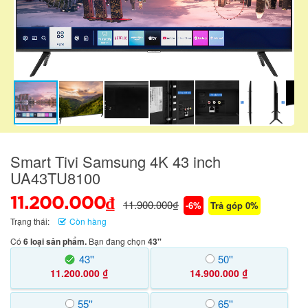
Smart Tivi Samsung 4K 43 inch
UA43TU8100
11.200.000₫
11.900.000₫
-6%
Trả góp 0%
Trạng thái:
Còn hàng
Có
6 loại sản phẩm.
Bạn đang chọn
43''
43''
50''
11.200.000 ₫
14.900.000 ₫
55''
65''