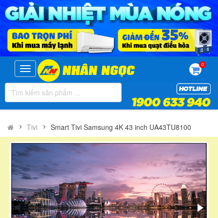
0
Toggle
navigation
Tivi
Smart Tivi Samsung 4K 43 inch UA43TU8100