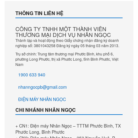
THÔNG TIN LIÊN HỆ
Tối ưu hóa màu sắc, độ chi tiết, độ nét cho chất
lượng gần chuẩn 4K với bộ xử lý Crystal 4K
CÔNG TY TNHH MỘT THÀNH VIÊN
THƯƠNG MẠI DỊCH VỤ NHÂN NGỌC
Tivi sở hữu công nghệ Tái lập bản đồ màu 16 bit 3D tiên tiến, bộ xử lý
Thành lập và hoạt động theo Giấy chứng nhận đăng ký doanh
mạnh mẽ giúp tái tạo màu sắc, độ nét, chi tiết nâng cấp hình ảnh có
nghiệp số: 3801043258 Đăng ký ngày 05 tháng 03 năm 2013.
chất lượng dưới 4K lên gần chuẩn 4K nhất.
Trụ sở chính: Trung tâm thương mại Phước Bình, khu phố 6,
phường Long Phước, thị xã Phước Long, tỉnh Bình Phước, Việt
Nam
1900 633 940
nhanngocpb@gmail.com
ĐIỆN MÁY NHÂN NGỌC
CHI NHÁNH NHÂN NGỌC
+ CN1: Điện máy Nhân Ngọc – TTTM Phước Bình, TX
Nâng cấp độ tương phản của hình ảnh với công
nghệ Contrast Enhancer
Phước Long, Bình Phước