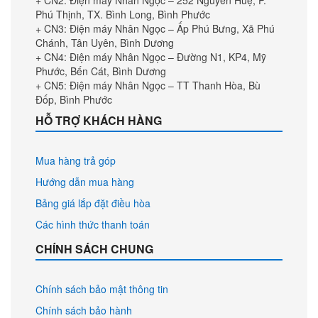
+ CN2: Điện máy Nhân Ngọc – 252 Nguyễn Huệ, P.
Contrast Enhancer là công nghệ tương phản tự động, sẽ tăng cường
Phú Thịnh, TX. Bình Long, Bình Phước
độ tương phản tối đa, cho khung hình trở nên sống động y như thật,
+ CN3: Điện máy Nhân Ngọc – Ấp Phú Bưng, Xã Phú
mang đến cho bạn những khung hình giải trí đầy hấp dẫn và lôi cuốn.
Chánh, Tân Uyên, Bình Dương
+ CN4: Điện máy Nhân Ngọc – Đường N1, KP4, Mỹ
Phước, Bến Cát, Bình Dương
+ CN5: Điện máy Nhân Ngọc – TT Thanh Hòa, Bù
Đốp, Bình Phước
HỖ TRỢ KHÁCH HÀNG
Mua hàng trả góp
Hướng dẫn mua hàng
Bảng giá lắp đặt điều hòa
Âm thanh mạnh mẽ, vang dội qua công nghệ
Các hình thức thanh toán
Dolby Digital Plus
CHÍNH SÁCH CHUNG
Dolby Digital Plus là bản nâng cấp của Dolby Digital. Với Dolby Digital
Plus, chất lượng âm thanh sẽ được nâng cấp lên, kết hợp cùng hai loa
có tổng công suất 20 W sẽ đưa bạn đến với không gian âm thanh bùng
nổ và lan tỏa trong không gian.
Chính sách bảo mật thông tin
Chính sách bảo hành