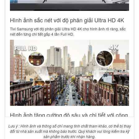
Hình ảnh sắc nét với độ phân giải Ultra HD 4K
Tivi Samsung với độ phân giải Ultra HD 4K cho hình ảnh rõ ràng, sắc
nét đến từng chi tiết gấp 4 lần Full HD.
Hình ảnh tăng cường độ sâu và chi tiết với công
nghệ HDR10+
Lưu ý : Hình ảnh và thông số chỉ mang tính chất tham khảo, có thể bị thay
Công nghệ HDR10+ của tivi Samsung 4K là làm tăng độ sâu và độ chi
đổi từ nhà sản xuất mà không báo trước. Quý khách vui lòng kiểm tra kỹ
tiết của hình ảnh mà không làm thay đổi các đặc tính vốn có của hình
sản phẩm trước khi nhận hàng.