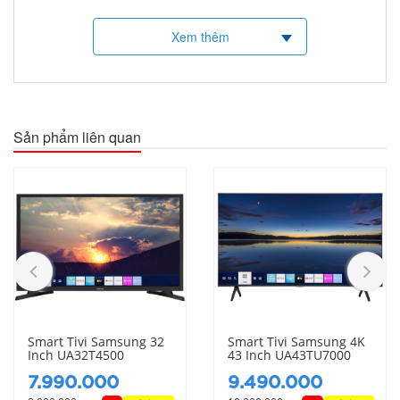
ảnh giúp cho người dùng có thể nhìn thấy màu sắc với chất lượng tốt
nhất trong từng khung hình.
Xem thêm
Sản phẩm liên quan
Hình ảnh sắc nét và màu sắc sống động như
thực với với công nghệ Crystal Display
Đắm chìm trong từng khung hình rực rỡ với dải sắc màu rộng lớn. Công
nghệ Crystal Display giúp tối ưu màu sắc hiển thị và mang lại trải
nghiệm xem sống động như thực cho bạn.
Smart Tivi Samsung 32
Smart Tivi Samsung 4K
Inch UA32T4500
43 Inch UA43TU7000
7.990.000
9.490.000